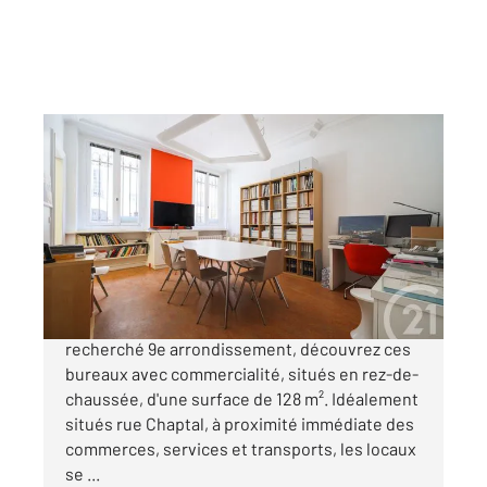
PARIS 75009
2
128,38 m
, 5 pièces
Ref : 2669
Appartement F5 à vendre
1 270 000 €
Paris 9e Rue Chaptal Au cœur du très
recherché 9e arrondissement, découvrez ces
bureaux avec commercialité, situés en rez-de-
chaussée, d'une surface de 128 m². Idéalement
situés rue Chaptal, à proximité immédiate des
commerces, services et transports, les locaux
se ...