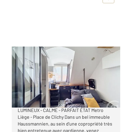
PARIS 75008
2
8,39 m
, 1 pièce
Ref : 2196
Chambre à vendre
93 000 €
RUE DE D'AMSTERDAM - STUDETTE -
LUMINEUX - CALME - PARFAIT ÉTAT Metro
Liège - Place de Clichy Dans un bel immeuble
Haussmannien, au sein d'une copropriété très
bien entretenue avec gardienne, venez