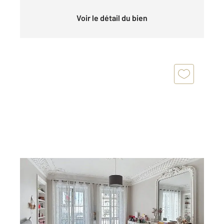
Voir le détail du bien
PARIS 75009
2
72,47 m
, 3 pièces
Ref : 2694
Appartement T3 à vendre