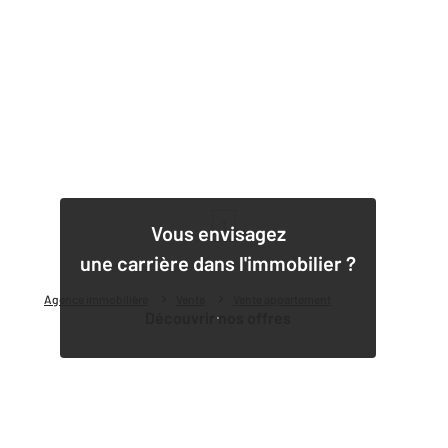
1
Vous envisagez
une carrière dans l'immobilier ?
Agence immobilière
Vente
Vente appartement
Découvrir nos offres