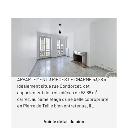
PARIS 75009
2
53,88 m
, 3 pièces
Ref : 2695
Appartement F3 à vendre
570 000 €
RUE CONDORCET - QUARTIER MARTYRS
APPARTEMENT 3 PIÈCES DE CHARME 53,88 m²
Idéalement situé rue Condorcet, cet
appartement de trois pièces de 53,88 m²
carrez, au 3ème étage d'une belle copropriété
en Pierre de Taille bien entretenue. Il ...
Voir le détail du bien