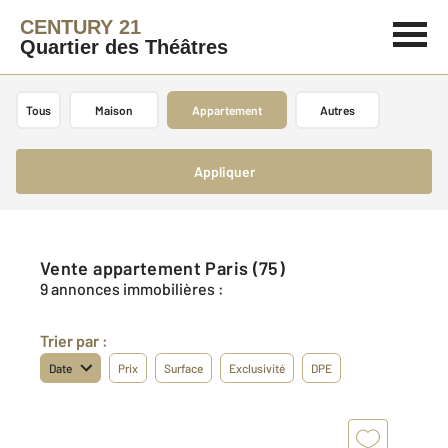
CENTURY 21
Quartier des Théâtres
Tous
Maison
Appartement
Autres
Appliquer
Vente appartement Paris (75)
9 annonces immobilières :
Trier par :
Date
Prix
Surface
Exclusivité
DPE