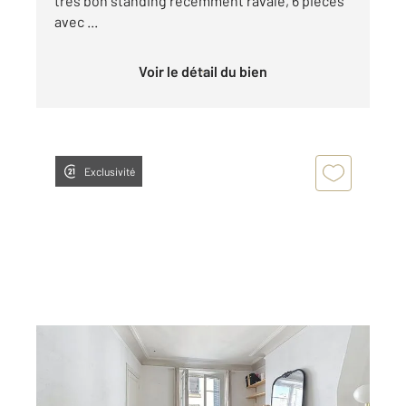
très bon standing récemment ravalé, 6 pièces
avec ...
Voir le détail du bien
Exclusivité
PARIS 75020
2
35,09 m
, 2 pièces
Ref : 2533