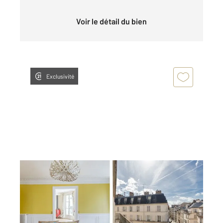
Voir le détail du bien
Exclusivité
PARIS 75009
2
169,09 m
, 6 pièces
Ref : 574
Appartement F6 à vendre