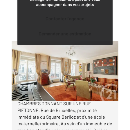
accompagner dans vos projets
Contacter l'agence
Demander une estimation
PARIS 75009
2
162,37 m
, 6 pièces
Ref : 2197
Appartement F6 à vendre
1 460 000 €
APPARTEMENT FAMILIAL AU CALME AVEC 4
CHAMBRES DONNANT SUR UNE RUE
PIETONNE. Rue de Bruxelles, proximité
immédiate du Square Berlioz et d'une école
maternelle/primaire. Au sein d'un immeuble de