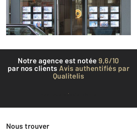
Envoyer un message
Téléphoner à l'agence
Notre agence est notée
9,6/10
par nos clients
Avis authentifiés par
Qualitelis
Voir tous les avis clients
Nous trouver