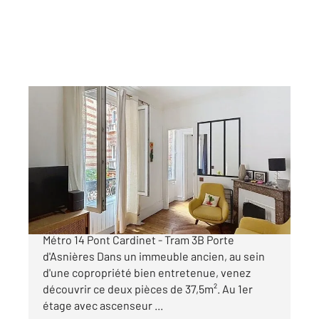
PARIS 75017
2
37,50 m
, 2 pièces
Ref : 2675
Appartement F2 à vendre
338 000 €
2 PIECES AU CALME - 17EME - PARFAIT ETAT
Métro 14 Pont Cardinet - Tram 3B Porte
d'Asnières Dans un immeuble ancien, au sein
d'une copropriété bien entretenue, venez
découvrir ce deux pièces de 37,5m². Au 1er
étage avec ascenseur ...