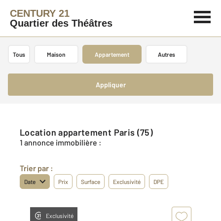
CENTURY 21
Quartier des Théâtres
Tous
Maison
Appartement
Autres
Appliquer
Location appartement Paris (75)
1 annonce immobilière :
Trier par :
Date
Prix
Surface
Exclusivité
DPE
Exclusivité