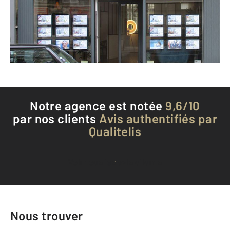
Envoyer un message
Téléphoner à l'agence
Notre agence est notée
9,6/10
par nos clients
Avis authentifiés par
Qualitelis
Voir tous les avis clients
Nous trouver