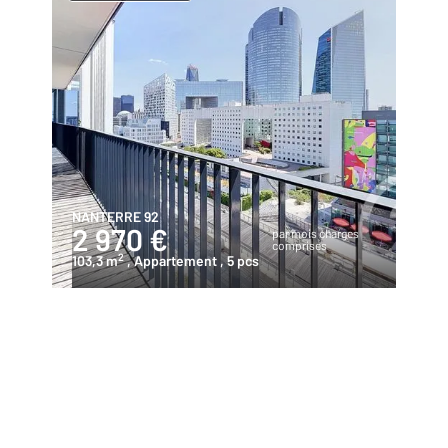
NANTERRE 92
2 970 €
par mois charges
comprises
2
103,3 m
, Appartement
, 5 pcs