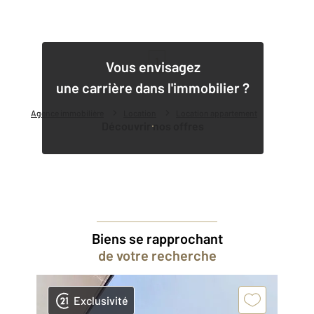
1
Vous envisagez
une carrière dans l'immobilier ?
Agence immobilière
Location
Location appartement
Découvrir nos offres
Biens se rapprochant
de votre recherche
Exclusivité