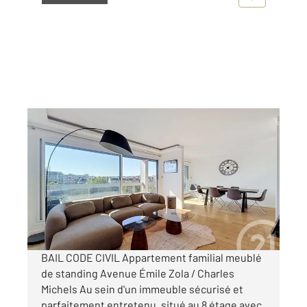
PARIS 75015
2
84,18 m
, 4 pièces
Ref : 2734
Appartement F4 à louer
3 740 €
par mois charges comprises
BAIL CODE CIVIL Appartement familial meublé
de standing Avenue Émile Zola / Charles
Michels Au sein d'un immeuble sécurisé et
parfaitement entretenu, situé au 8 étage avec