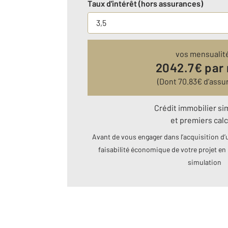
Taux d'intérêt (hors assurances)
vos mensualit
2042.7
€ par
(Dont
70.83
€ d’assu
Crédit immobilier si
et premiers calc
Avant de vous engager dans l’acquisition d’u
faisabilité économique de votre projet en 
simulation