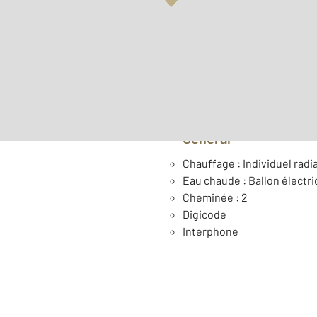
Surface habitable : 35,1 m
ème
Étage : 3
Général
Chauffage : Individuel radia
Eau chaude : Ballon électr
Cheminée : 2
Digicode
Interphone