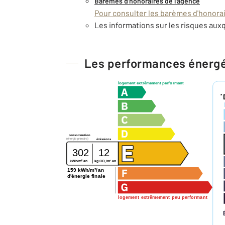
Barèmes d'honoraires de l'agence
Pour consulter les barèmes d'honorair
Les informations sur les risques auxq
Les performances énerg
logement extrêmement performant
*
consommation
(énergie primaire)
émissions
302
12
2
2
kg CO
/m
.an
kWh/m
.an
2
159 kWh/m²/an
d'énergie finale
logement extrêmement peu performant