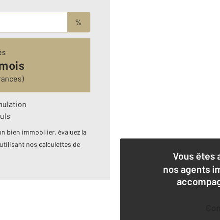
%
és
 mois
rances)
mulation
uls
n bien immobilier, évaluez la
utilisant nos calculettes de
Vous êtes 
nos agents i
accompagn
Co