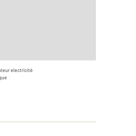
2
teur electricité
ique