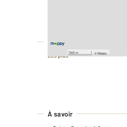
2
Surface totale : 35,4 m
Type d'appartement : T2
Nombre de pièces : 2
[Voir le détail]
Équipements
500 m
©
Mappy
Les plus
À savoir