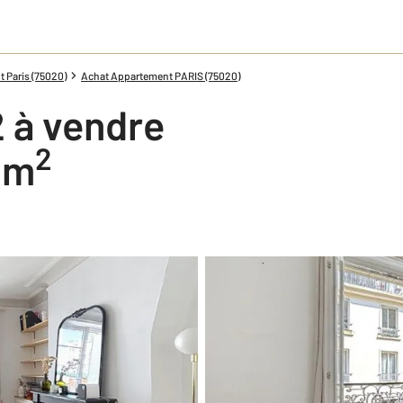
 Paris (75020)
Achat Appartement PARIS (75020)
 à vendre
2
9 m