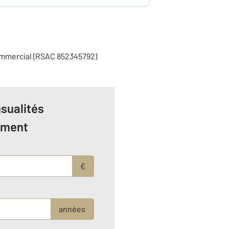
ommercial (RSAC 852345792)
sualités
ement
€
années